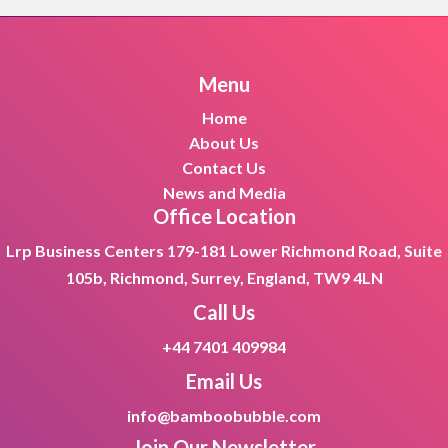
Menu
Home
About Us
Contact Us
News and Media
Office Location
Lrp Business Centers 179-181 Lower Richmond Road, Suite
105b, Richmond, Surrey, England, TW9 4LN
Call Us
+44 7401 409984
Email Us
info@bamboobubble.com
Join Our
Newsletter