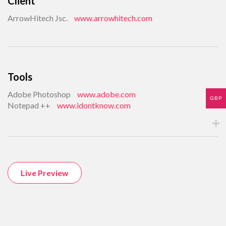
Client
ArrowHitech Jsc.
www.arrowhitech.com
Tools
Adobe Photoshop
www.adobe.com
GBP
Notepad ++
www.idontknow.com
Live Preview